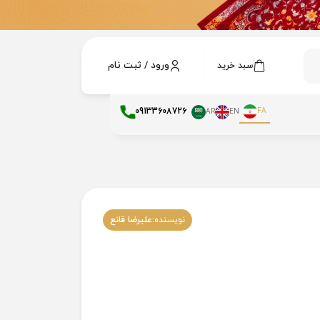
ورود / ثبت نام
سبد خرید
09133608726
FA
AR
EN
نویسنده:
علیرضا قانع