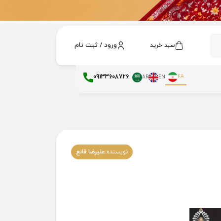
ورود / ثبت نام
سبد خرید
09133608726
FA
AR
EN
نویسنده:
علیرضا قانع