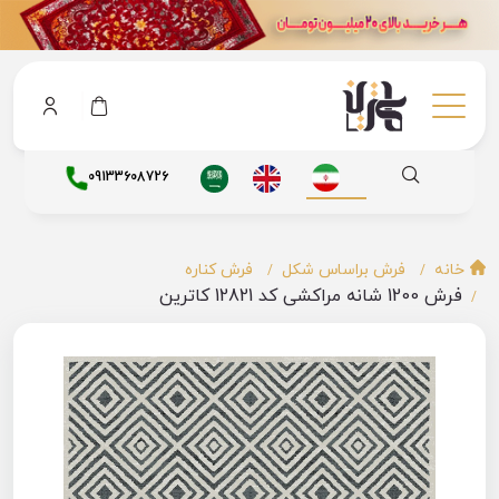
09133608726
خانه
فرش براساس شکل
فرش کناره
فرش 1200 شانه مراکشی کد 12821 کاترین