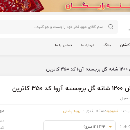
اشان
بلاگ
درباره ما
تماس با ما
3 کاترین
ه آروا کد 350 کاترین
حصول :
مه
ت :
دسته بندی :
ناموجود
رویه پشتی
دست
ه ها :
4*3 ( 12متری)
شان