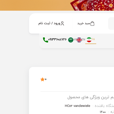
ورود / ثبت نام
سبد خرید
09133608726
FA
AR
EN
0
م ترین ویژگی های محصول
گاه بافنده :
HCx2 vandewiele
ه :
۱۲۰۰