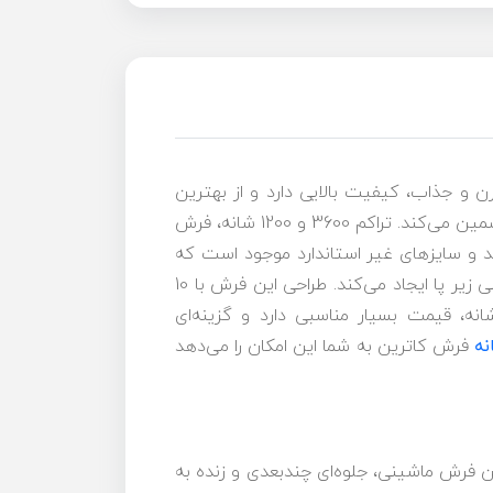
ا طراحی مدرن و جذاب، کیفیت بالایی دارد و از بهترین
متریال‌ها استفاده شده و به بافت می‌رسد. الیاف این فرش از جنس اکریلیک است که دوام و ماندگاری بالایی را تضمین می‌کند. تراکم 3600 و 1200 شانه، فرش
این فرش در سه سایز 6، 9 و 12 متری که استاندارد هستند و سایزهای غیر استاندارد موجود است که
برای فضاهای محتلف قابل استفاده است. ضخامت مناسب فرش، راحتی قدم‌برداشتن را فراهم کرده و احساس نرمی زیر پا ایجاد می‌کند. طراحی این فرش با 10
جام شده که عمق و زیبایی خاصی به طرح آن می‌بخشد. این فرش نسبت به سایر فرش‌های 1200 شانه، قیمت بسیار مناسبی دارد و گزینه‌ای
نه
فرش کاترین به شما این امکان را می‌دهد
 سنت و مدرنیته الهام گرفته است. استفاده از 10 رنگ در طراحی این فرش ماشینی، جلوه‌ای چندبعدی و زنده به