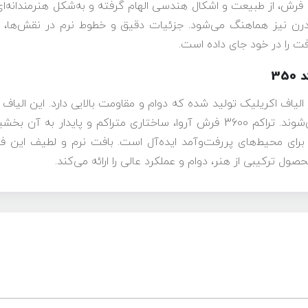
 فرش، از طبیعت و اشکال هندسی الهام گرفته و به‌شکل هنرمندانه‌ای 
درن نیز هماهنگ می‌شود. جزئیات دقیق و خطوط نرم در نقش‌ها، ا
فت را در خود جای داده است.
35
روا کد 350 با استفاده از الیاف اکریلیک تولید شده که دوام و مقاومت بالایی دارد
نیز مقاوم هستند و به‌راحتی شست‌وشو می‌شوند. تراکم 3600 فرش آروا، ساختا
و برای محیط‌های پررفت‌وآمد ایده‌آل است. بافت نرم و لطیف این ف
حصول ترکیبی از هنر، دوام و عملکرد عالی را ارائه می‌کند.