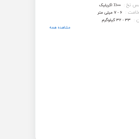
س نخ :
100٪ اکریلیک
امت :
6 - 7 میلی متر
 :
33 - 32 کیلوگرم
مشاهده همه