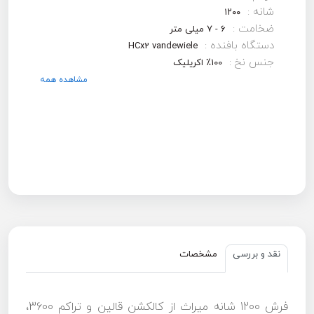
شانه :
۱۲۰۰
ضخامت :
6 - 7 میلی متر
دستگاه بافنده :
HCx2 vandewiele
جنس نخ :
100٪ اکریلیک
مشاهده همه
نقد و بررسی
مشخصات
فرش 1200 شانه میراث از کالکشن قالین و تراکم 3600،