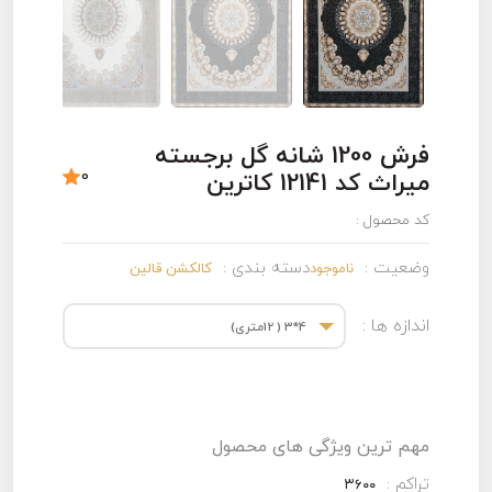
فرش 1200 شانه گل برجسته
0
میراث کد 12141 کاترین
کد محصول :
وضعیت :
دسته بندی :
ناموجود
کالکشن قالین
اندازه ها :
4*3 ( 12متری)
مهم ترین ویژگی های محصول
تراکم :
۳۶۰۰