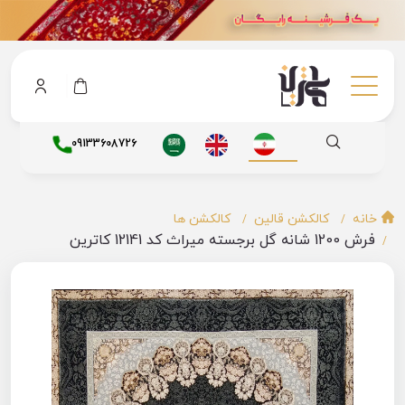
09133608726
خانه
کالکشن قالین
کالکشن ها
فرش 1200 شانه گل برجسته میراث کد 12141 کاترین