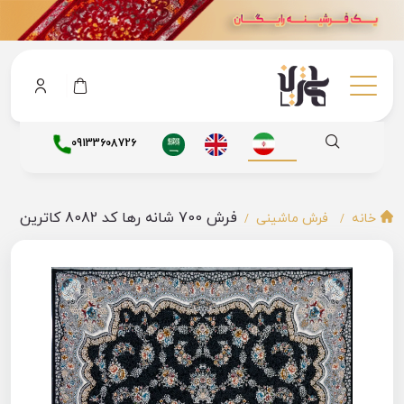
09133608726
فرش 700 شانه رها کد 8082 کاترین
خانه
فرش ماشینی