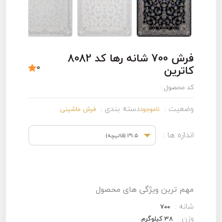
فرش 700 شانه رها کد 8082
0
کاترین
کد محصول :
وضعیت :
دسته بندی :
ناموجود
فرش ماشینی
اندازه ها :
1.5*1 (قالیچه)
مهم ترین ویژگی های محصول
شانه :
۷۰۰
وزن :
38 کیلوگرم