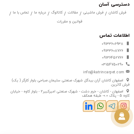
دسترسی آسان
فرش کاشان
فرش ماشینی
مقالات
کاتالوگ
درباره ما
تماس با ما
قوانین و مقررات
اطلاعات تماس
09133606938
09133608726
09136452766
03154750290
info@katrincarpet.com
اصفهان کاشان آران بیدگل شهرک صنعتی سلیمان صباحی بلوار کارگر ( یک)
فرش کاترین.
اصفهان - کاشان - خرم دشت - شهرک صنعتی امیرکبیر2 - بلوار کاوه - خیابان
کاوه 5 - پلاک 0.0- طبقه همکف