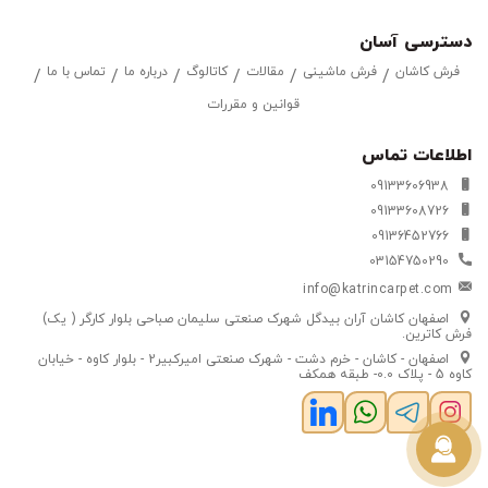
دسترسی آسان
فرش کاشان
فرش ماشینی
مقالات
کاتالوگ
درباره ما
تماس با ما
قوانین و مقررات
اطلاعات تماس
09133606938
09133608726
09136452766
03154750290
info@katrincarpet.com
اصفهان کاشان آران بیدگل شهرک صنعتی سلیمان صباحی بلوار کارگر ( یک)
فرش کاترین.
اصفهان - کاشان - خرم دشت - شهرک صنعتی امیرکبیر2 - بلوار کاوه - خیابان
کاوه 5 - پلاک 0.0- طبقه همکف