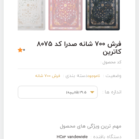
فرش 700 شانه صدرا کد 8075
0
کاترین
کد محصول :
وضعیت :
دسته بندی :
ناموجود
فرش 700 شانه
اندازه ها :
1.5*1 (قالیچه)
مهم ترین ویژگی های محصول
دستگاه بافنده :
HCx2 vandewiele