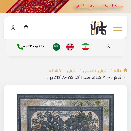
09133608726
خانه
فرش ماشینی
فرش 700 شانه
فرش 700 شانه صدرا کد 8075 کاترین