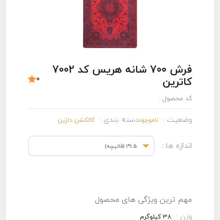
فرش 700 شانه هریس کد 7002
0
کاترین
کد محصول :
وضعیت :
دسته بندی :
ناموجود
کالکشن دلژین
اندازه ها :
1.5*1 (قالیچه)
مهم ترین ویژگی های محصول
وزن :
38 کیلوگرم