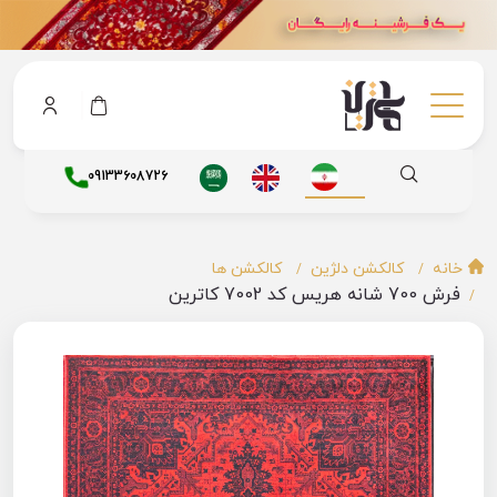
09133608726
خانه
کالکشن دلژین
کالکشن ها
فرش 700 شانه هریس کد 7002 کاترین