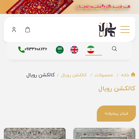
09133608726
کالکشن رویال
خانه
محصولات
کالکشن رویال
کالکشن رویال
فیلتر پیشرفته