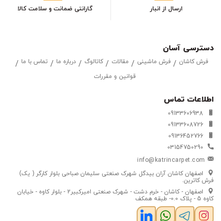
ارسال از انبار
گارانتی ضمانت و سلامت کالا
دسترسی آسان
فرش کاشان
فرش ماشینی
مقالات
کاتالوگ
درباره ما
تماس با ما
قوانین و مقررات
اطلاعات تماس
09133606938
09133608726
09136452766
03154750290
info@katrincarpet.com
اصفهان کاشان آران بیدگل شهرک صنعتی سلیمان صباحی بلوار کارگر ( یک)
فرش کاترین.
اصفهان - کاشان - خرم دشت - شهرک صنعتی امیرکبیر2 - بلوار کاوه - خیابان
کاوه 5 - پلاک 0.0- طبقه همکف