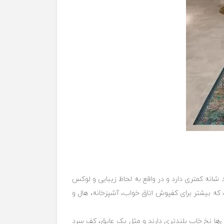
انه کمتری دارد و در واقع به لحاظ زیبایی و ‏لوکس
درجه پایین‌تری از نظر زیبایی قرار می‌گیرد. ‏نمونه فرش ضخیم، فرش 700 شانه و 1000 شانه است که بیشتر برای کفپوش اتاق ‏خواب، آشپزخانه، هال و
‌ها نخ خاب بلندتری دارند و مثل یک عایق، ‏کف سرد