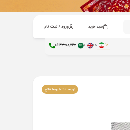
ورود / ثبت نام
سبد خرید
09133608726
FA
AR
EN
نویسنده:
علیرضا قانع