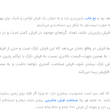
هد بود و
نخ خاب
پایین‌تری دارد و به ‏عنوان یک فرش لوکس و شیک برای پهن
 به صورت لیست‌وار به ‏شکل زیر دسته‌بندی می‌کنیم:
رش پایین‌تر باشد، تعداد گره‌های ‏موجود در فرش کمتر است و در 
 فرش در واقع نشان می‌‌دهد که این ‏فرش نازک است و حتی از فرش‌های
به همین جهت، قیمت بالاتری ‏نسبت به فرش نازک با تراکم پایین دار
ش نازک بیشتر شود، فرش ضخامت ‏کمتری خواهد داشت و به سمت
فزایش پیدا می‌کند.‏
 کف سرد است محبوبیت بیشتری ‏دارد. به ویژه اگر افراد روی زمین بنشینن
باشد. به علاوه هر چه
ضخامت فرش ‏ماشینی
بیشتر باشد، دوام و استحکام آن
رش 700 شانه و ‏‏500 شانه است.‏