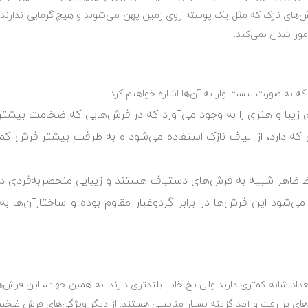
‌های نازک که مثل یک ‏پوسته روی زمین پهن می‌شوند و هیچ گرمایی ندارند محی
ور شدن ‏نمی‌کند.‏
ه به صورت لیست وار به آن‌ها ‏اشاره خواهیم کرد.‏
زیبا و هنری را به وجود می‌آورد ‏که در فرش‌هایی که ضخامت بیشتر
یی که دارد، از الیاف نازک استفاده ‏می‌شود ه به ظرافت بیشتر فر
می‌شود این فرش‌ها در برابر ‏گردوغبار مقاوم بوده و ساختارآن‌ها ب
خیم مانند فرش 700 شانه و 1000 شانه تعداد شانه کمتری دارند ولی نخ خاب ‏بلندتری دارند. به همین ج
ای پر رفت و آمد گزینه ‏بسیار مناسبی هستند. از دیگر ویژگی‌های فرش ضخیم م