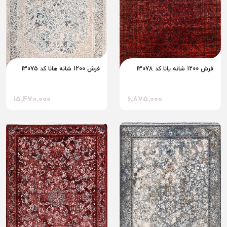
فرش 1200 شانه یانا کد 13078
فرش 1200 شانه هانا کد 13075
15٬470٬000
6٬875٬000