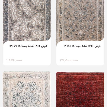
فرش 1200 شانه نجلا کد 13081
فرش 1200 شانه یسنا کد 13079
1٬874٬000
27٬500٬000