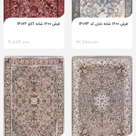
فرش 1200 شانه تابان کد 13073
فرش 1200 شانه آکاو 13072
4٬584٬000
13٬750٬000