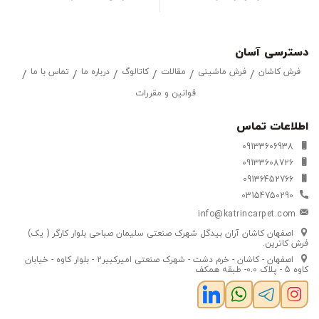
دسترسی آسان
فرش کاشان
فرش ماشینی
مقالات
کاتالوگ
درباره ما
تماس با ما
قوانین و مقررات
اطلاعات تماس
09133606938
09133608726
09136452766
03154750290
info@katrincarpet.com
اصفهان کاشان آران بیدگل شهرک صنعتی سلیمان صباحی بلوار کارگر ( یک)
فرش کاترین.
اصفهان - کاشان - خرم دشت - شهرک صنعتی امیرکبیر2 - بلوار کاوه - خیابان
کاوه 5 - پلاک 0.0- طبقه همکف