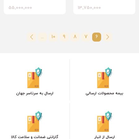
55٬000٬000
13٬750٬000
...
10
9
8
7
6
بیمه محصولات ارسالی
ارسال به سرتاسر جهان
ارسال از انبار
گارانتی ضمانت و سلامت کالا