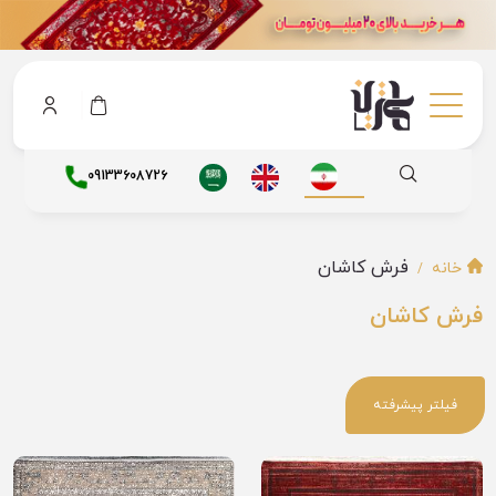
09133608726
فرش کاشان
خانه
فرش کاشان
فیلتر پیشرفته