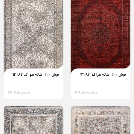
فرش 1200 شانه هرا کد 13083
فرش 1200 شانه هوا کد 13082
13٬750٬000
27٬500٬000