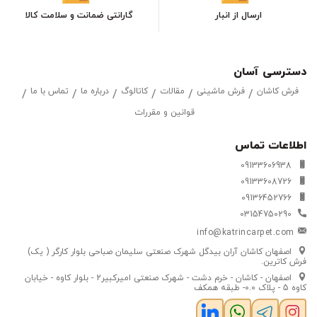
ارسال از انبار
گارانتی ضمانت و سلامت کالا
دسترسی آسان
فرش کاشان
فرش ماشینی
مقالات
کاتالوگ
درباره ما
تماس با ما
قوانین و مقررات
اطلاعات تماس
09133606938
09133608726
09136452766
03154750290
info@katrincarpet.com
اصفهان کاشان آران بیدگل شهرک صنعتی سلیمان صباحی بلوار کارگر ( یک)
فرش کاترین.
اصفهان - کاشان - خرم دشت - شهرک صنعتی امیرکبیر2 - بلوار کاوه - خیابان
کاوه 5 - پلاک 0.0- طبقه همکف