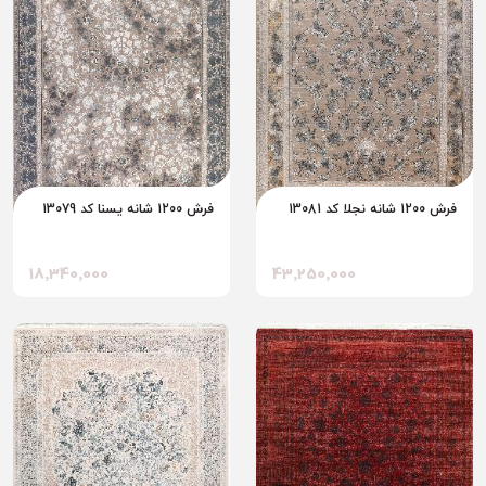
فرش 1200 شانه نجلا کد 13081
فرش 1200 شانه یسنا کد 13079
18٬340٬000
43٬250٬000