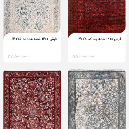
فرش 1200 شانه یانا کد 13078
فرش 1200 شانه هانا کد 13075
27٬500٬000
55٬000٬000