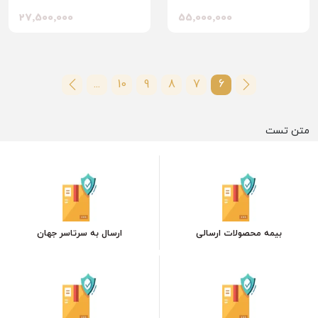
27٬500٬000
55٬000٬000
...
10
9
8
7
6
متن تست
بیمه محصولات ارسالی
ارسال به سرتاسر جهان